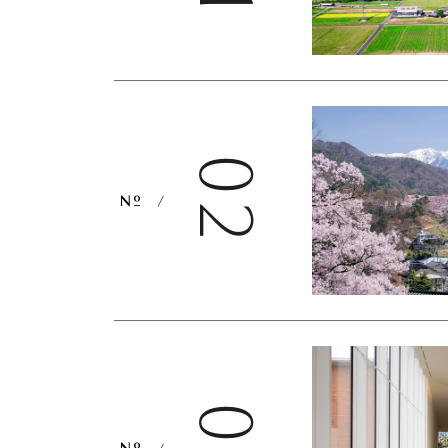
02
/
/