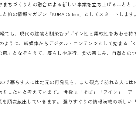
やまちづくりとの融合による新しい事業を立ち上げることとしま
と旅の情報マガジン「KURA Online」としてスタートします
月を経ても、現代の建物と馴染むデザイン性と柔軟性をあわせ持
ように、紙媒体からデジタル・コンテンツとして始まる「KURA
の蔵」となぞらえて、暮らしや旅行、食の楽しみ、自然との
NAGANOで暮らす人には地元の再発見を、また観光で訪れる人に
発信をしたいと考えています。 今後は「そば」「ワイン」「
を順次蔵出していきます。 選りすぐりの情報満載の新しい「KUR