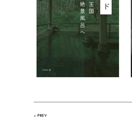
旅
を
満
喫
す
る
と
っ
て
お
き
の
場
所
へ
日
本
一
の
温
泉
王
国
良
泉
・
名
泉
・
絶
景
風
呂
へ
PREV