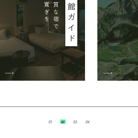
こ
だ
わ
り
の
上
質
な
宿
で
極
上
の
寛
ぎ
を
ホテル旅館ガイド
01.
02.
03.
04.