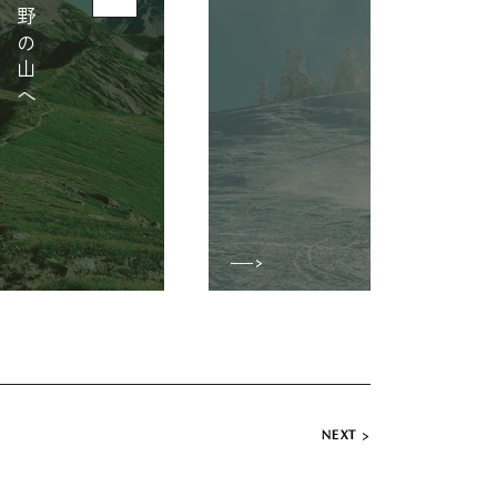
信
州
の
絶
景
山
あ
こ
が
れ
の
長
野
の
山
へ
旅
を
満
喫
す
る
と
っ
て
お
き
の
場
所
へ
NEXT