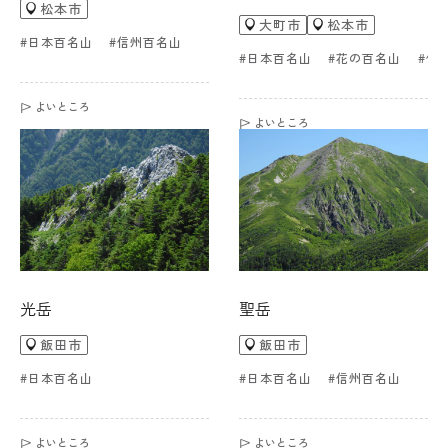
松本市
大町市
松本市
#日本百名山
#信州百名山
#日本百名山
#花の百名山
#信
よいところ
よいところ
光岳
聖岳
飯田市
飯田市
#日本百名山
#日本百名山
#信州百名山
よいところ
よいところ