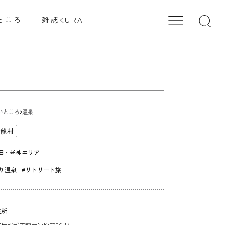
ところ
雑誌KURA
いところ
温泉
天龍村
田・昼神エリア
り温泉
#リトリート旅
住所