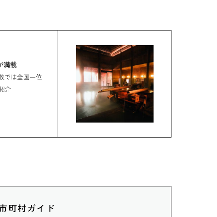
が満載
数では全国一位
紹介
7市町村ガイド