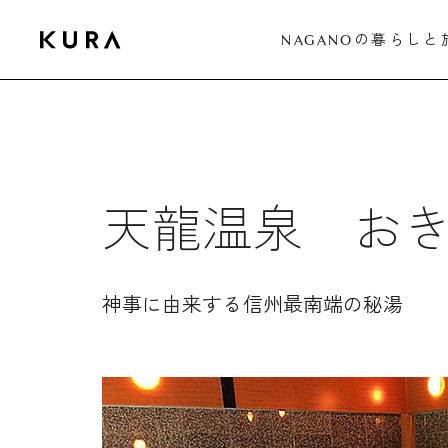
の暮らしと
NAGANO
天龍温泉 お
神事に由来する信州最南端の秘湯