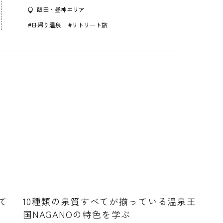
飯田・昼神エリア
#日帰り温泉
#リトリート旅
て
10種類の泉質すべてが揃っている温泉王
国NAGANOの特色を学ぶ