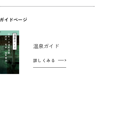
ガイドページ
DE
日
本
一
の
温
泉
王
国
良
泉
・
名
泉
・
絶
景
風
呂
へ
温泉ガイド
温泉ガイド
詳しくみる