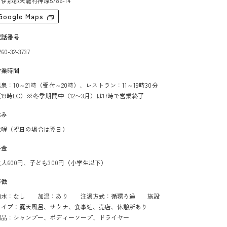
伊那郡天龍村神原5786-14
Google Maps
電話番号
260-32-3737
営業時間
泉：10～21時（受付～20時）、レストラン：11～19時30分
（19時LO）※冬季期間中（12〜3月）は17時で営業終了
休み
火曜（祝日の場合は翌日）
料金
大人600円、子ども300円（小学生以下）
特徴
加水：なし 加温：あり 注湯方式：循環ろ過 施設
タイプ：露天風呂、サウナ、食事処、売店、休憩所あり
備品：シャンプー、ボディーソープ、ドライヤー