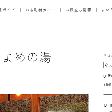
旅ガイド
お役立ち情報
よい
77市町村ガイド
きよめの湯
よ
飯
#日帰