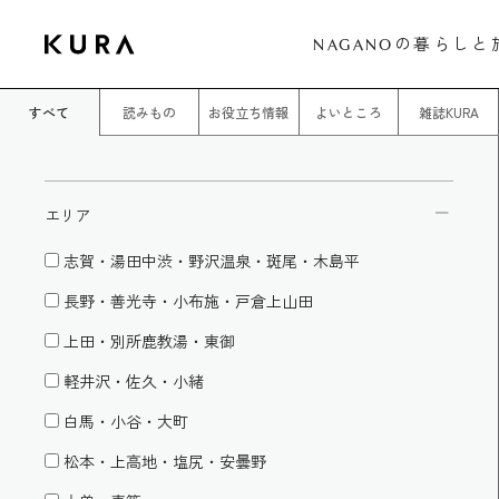
の暮らしと
NAGANO
すべて
読みもの
お役立ち情報
よいところ
雑誌KURA
エリア
志賀・湯田中渋・野沢温泉・斑尾・木島平
長野・善光寺・小布施・戸倉上山田
上田・別所鹿教湯・東御
軽井沢・佐久・小緒
白馬・小谷・大町
松本・上高地・塩尻・安曇野