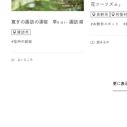
花ツーリズム」
長野市
阿智
寛ぎの諏訪の湯宿 萃s u i - 諏訪湖
#お散歩スポット
#
諏訪市
#信州の銘宿
読みもの
よいところ
更に表示