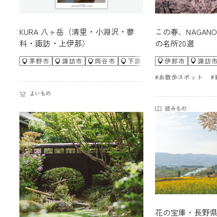
この春、NAGAN
KURA 八ヶ岳（清里・小淵沢・蓼
の名所20選
科・諏訪・上伊那）
伊那市
諏訪
茅野市
諏訪市
岡谷市
下諏訪町
富士見町
原
#お散歩スポット
#
よいもの
読みもの
花の宝庫・長野