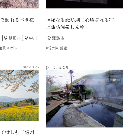
Oで訪れるべき桜
神秘なる諏訪湖に心癒される宿
上諏訪温泉しんゆ
市
飯田市
中川村
大鹿村
松本市
大町市
池田町
村
立科町
佐久穂町
諏訪市
小海町
川上村
南牧村
南相木村
絶景スポット
#信州の銘宿
よいところ
2026.03.26
県で愉しむ「信州