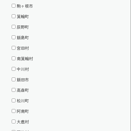
駒ヶ根市
箕輪町
辰野町
飯島町
宮田村
南箕輪村
中川村
飯田市
高森町
松川町
阿南町
大鹿村