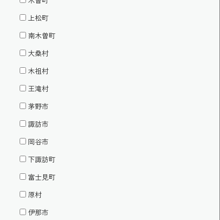
木曽町
上松町
南木曽町
大桑村
木祖村
王滝村
茅野市
諏訪市
岡谷市
下諏訪町
富士見町
原村
伊那市