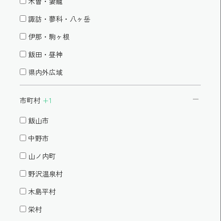
木曽・妻籠
諏訪・蓼科・八ヶ岳
伊那・駒ヶ根
飯田・昼神
県内外広域
市町村
+1
飯山市
中野市
山ノ内町
野沢温泉村
木島平村
栄村