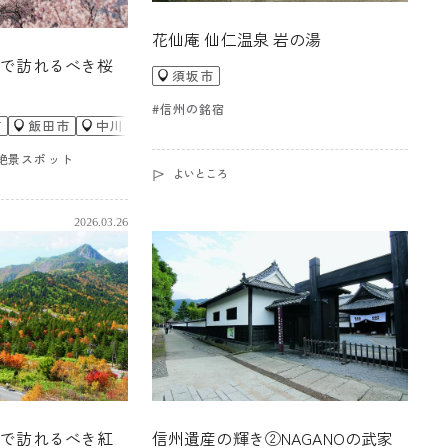
花仙庵 仙仁温泉 岩の湯
Oで訪れるべき桜
須坂市
#信州の銘宿
市
飯田市
中川村
大鹿村
松本市
大町市
池田町
村
軽井沢町
須坂市
高山村
飯田市
絶景スポット
よいところ
2026.03.26
Oで訪れるべき紅
信州遺産の輝き②NAGANOの武家