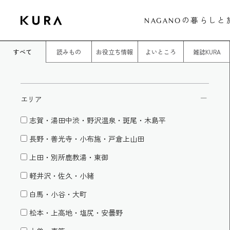
の暮らしと
NAGANO
すべて
読みもの
お役立ち情報
よいところ
雑誌KURA
エリア
志賀・湯田中渋・野沢温泉・斑尾・木島平
長野・善光寺・小布施・戸倉上山田
上田・別所鹿教湯・東御
軽井沢・佐久・小緒
白馬・小谷・大町
松本・上高地・塩尻・安曇野