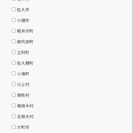
佐久市
小諸市
軽井沢町
御代田町
立科町
佐久穂町
小海町
川上村
南牧村
南相木村
北相木村
大町市