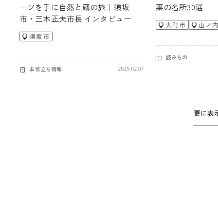
ーツを手に自然と蔵の旅｜須坂
葉の名所30選
市・三木正夫市長 インタビュー
大町市
山ノ
須坂市
読みもの
お役立ち情報
2025.02.07
更に表示