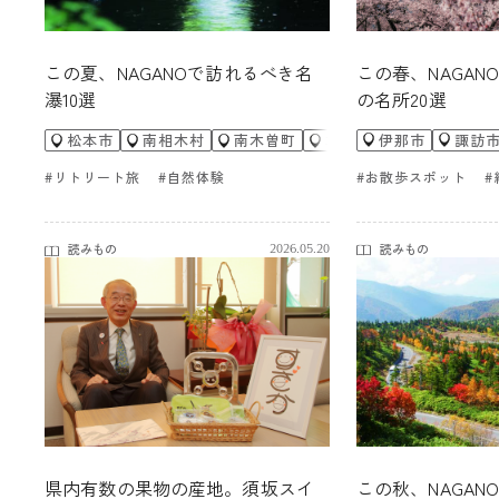
この春、NAGAN
この夏、NAGANOで訪れるべき名
の名所20選
瀑10選
伊那市
諏訪
松本市
南相木村
南木曽町
木曽町
王滝村
栄
#お散歩スポット
#
#リトリート旅
#自然体験
読みもの
読みもの
2026.05.20
県内有数の果物の産地。須坂スイ
この秋、NAGAN