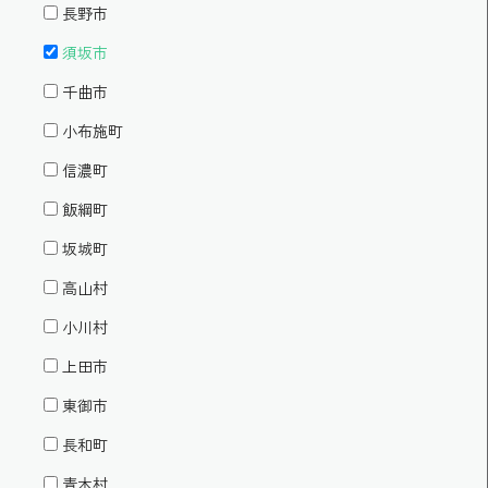
長野市
須坂市
千曲市
小布施町
信濃町
飯綱町
坂城町
高山村
小川村
上田市
東御市
長和町
青木村