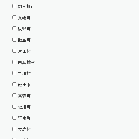
駒ヶ根市
箕輪町
辰野町
飯島町
宮田村
南箕輪村
中川村
飯田市
高森町
松川町
阿南町
大鹿村