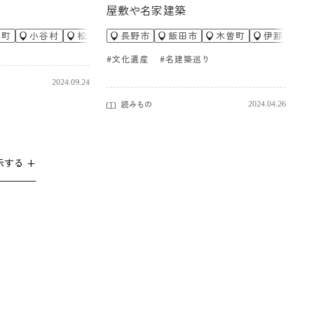
屋敷や名家建築
内町
小谷村
松本市
長野市
駒ヶ根市
飯田市
白馬村
木曽町
御代田町
伊那市
木曽
#文化遺産
#名建築巡り
2024.09.24
読みもの
2024.04.26
する +