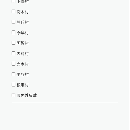
下條村
喬木村
豊丘村
泰阜村
阿智村
天龍村
売木村
平谷村
根羽村
県内外広域