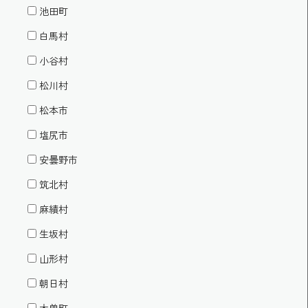
池田町
白馬村
小谷村
松川村
松本市
塩尻市
安曇野市
筑北村
麻績村
生坂村
山形村
朝日村