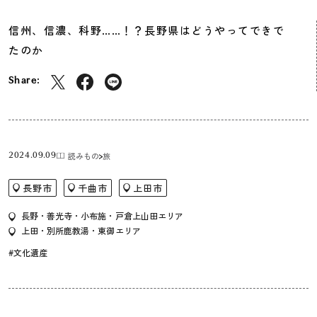
信州、信濃、科野……！？長野県はどうやってできで
たのか
Share:
読みもの
旅
2024.09.09
長野市
千曲市
上田市
長野・善光寺・小布施・戸倉上山田エリア
上田・別所鹿教湯・東御エリア
#文化遺産