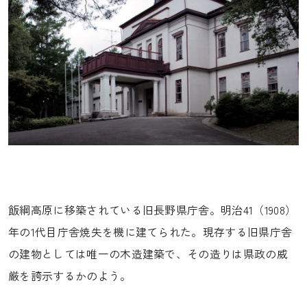
飯綱高原に移築されている旧長野県庁舎。明治41（1908）
年の1代目庁舎焼失を機に建てられた。現存する旧県庁舎
の建物としては唯一の木造建築で、その造りは県政の威
厳を誇示するかのよう。