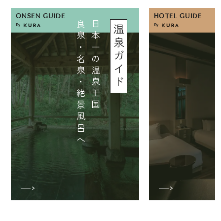
ONSEN GUIDE
HOTEL GUIDE
日
本
一
の
温
泉
王
国
良
泉
・
名
泉
・
絶
景
風
呂
へ
By
By
温泉ガイド