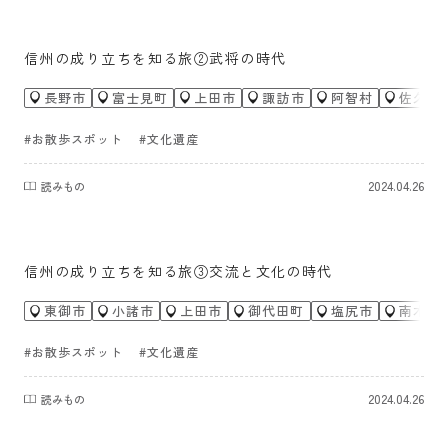
信州の成り立ちを知る旅②武将の時代
長野市
富士見町
上田市
諏訪市
阿智村
佐久市
#お散歩スポット
#文化遺産
2024.04.26
読みもの
信州の成り立ちを知る旅③交流と文化の時代
東御市
小諸市
上田市
御代田町
塩尻市
南木曽
#お散歩スポット
#文化遺産
2024.04.26
読みもの