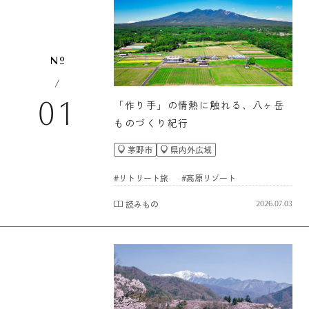
/
「作り手」の情熱に触れる、八ヶ岳
01
ものづくり紀行
茅野市
県内外広域
#リトリート旅
#高原リゾート
読みもの
2026.07.03