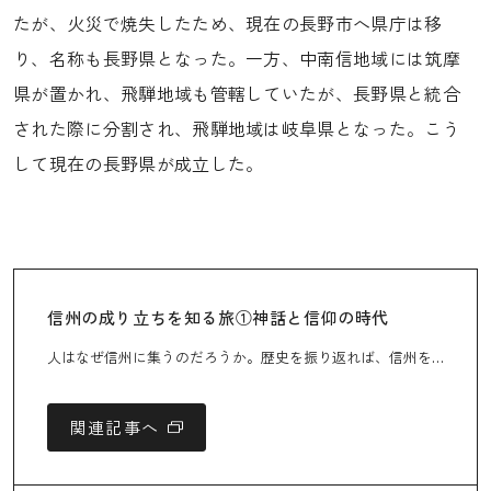
たが、火災で焼失したため、現在の長野市へ県庁は移
り、名称も長野県となった。一方、中南信地域には筑摩
県が置かれ、飛騨地域も管轄していたが、長野県と統合
された際に分割され、飛騨地域は岐阜県となった。こう
して現在の長野県が成立した。
信州の成り立ちを知る旅①神話と信仰の時代
人はなぜ信州に集うのだろうか。歴史を振り返れば、信州を訪れたのは現代の観光客だけでないことに気づく。はるか昔には神々や仏が訪れ信仰の里を築いた。戦国の世には武将たちが支配を巡って争った。街道が整備されると旅人たちが行き交い、やがては海外の人々も信州を訪れ、それぞれが新たな価値や文化をもたらした。原始・古代から近代まで、歴史を通じて信州の成り立ちを知れば、人々が集う理由が解き明かされるかもしれない。
関連記事へ